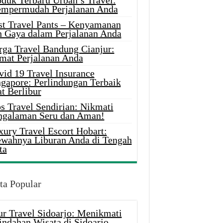
oduk Terbaru Urban’s Travel:
mpermudah Perjalanan Anda
st Travel Pants – Kenyamanan
n Gaya dalam Perjalanan Anda
rga Travel Bandung Cianjur:
mat Perjalanan Anda
vid 19 Travel Insurance
ngapore: Perlindungan Terbaik
t Berlibur
s Travel Sendirian: Nikmati
ngalaman Seru dan Aman!
xury Travel Escort Hobart:
wahnya Liburan Anda di Tengah
ta
ta Popular
ur Travel Sidoarjo: Menikmati
indahan Wisata di Sidoarjo