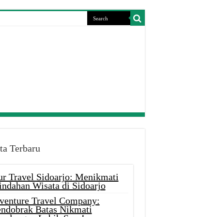
ta Terbaru
ur Travel Sidoarjo: Menikmati
indahan Wisata di Sidoarjo
venture Travel Company:
ndobrak Batas Nikmati