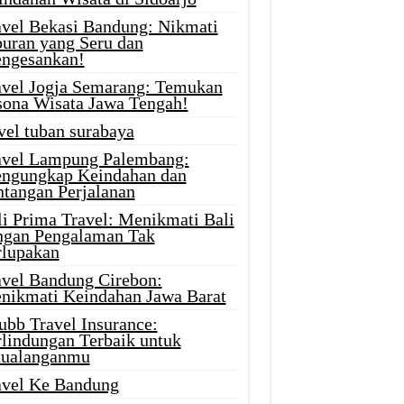
avel Bekasi Bandung: Nikmati
buran yang Seru dan
ngesankan!
avel Jogja Semarang: Temukan
sona Wisata Jawa Tengah!
vel tuban surabaya
avel Lampung Palembang:
ngungkap Keindahan dan
ntangan Perjalanan
li Prima Travel: Menikmati Bali
ngan Pengalaman Tak
rlupakan
avel Bandung Cirebon:
nikmati Keindahan Jawa Barat
ubb Travel Insurance:
rlindungan Terbaik untuk
tualanganmu
avel Ke Bandung