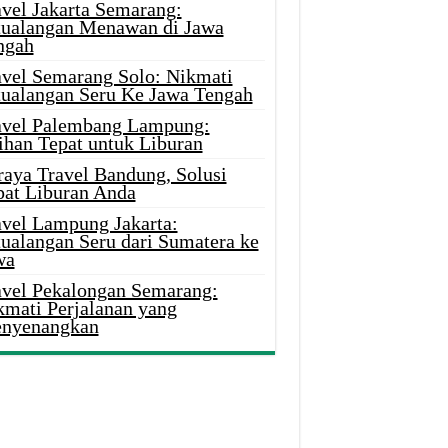
avel Jakarta Semarang:
tualangan Menawan di Jawa
ngah
avel Semarang Solo: Nikmati
tualangan Seru Ke Jawa Tengah
avel Palembang Lampung:
ihan Tepat untuk Liburan
raya Travel Bandung, Solusi
pat Liburan Anda
avel Lampung Jakarta:
tualangan Seru dari Sumatera ke
wa
avel Pekalongan Semarang:
kmati Perjalanan yang
nyenangkan