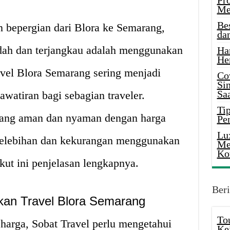
Pr
Me
Be
n bepergian dari Blora ke Semarang,
da
udah dan terjangkau adalah menggunakan
Ha
He
ravel Blora Semarang sering menjadi
Co
Si
Saa
watiran bagi sebagian traveler.
Tip
yang aman dan nyaman dengan harga
Pe
Lu
kelebihan dan kekurangan menggunakan
Me
Ko
kut ini penjelasan lengkapnya.
Beri
kan Travel Blora Semarang
To
arga, Sobat Travel perlu mengetahui
Ke