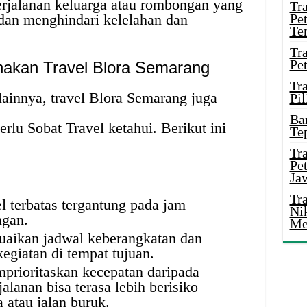
erjalanan keluarga atau rombongan yang
Tr
dan menghindari kelelahan dan
Pe
Te
Tr
Pe
akan Travel Blora Semarang
Tr
lainnya, travel Blora Semarang juga
Pil
Ba
rlu Sobat Travel ketahui. Berikut ini
Te
Tr
Pe
Ja
Tr
l terbatas tergantung pada jam
Ni
ngan.
Me
uaikan jadwal keberangkatan dan
egiatan di tempat tujuan.
mprioritaskan kecepatan daripada
lanan bisa terasa lebih berisiko
 atau jalan buruk.