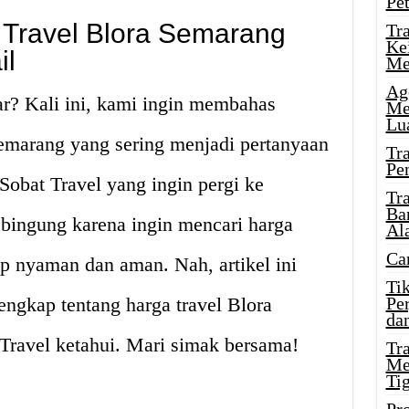
Pe
Travel Blora Semarang
Tr
Ke
il
Me
Ag
r? Kali ini, kami ingin membahas
Me
Lu
Semarang yang sering menjadi pertanyaan
Tr
Pe
Sobat Travel yang ingin pergi ke
Tr
Ba
 bingung karena ingin mencari harga
Al
Ca
ap nyaman dan aman. Nah, artikel ini
Ti
ngkap tentang harga travel Blora
Pe
dan
Travel ketahui. Mari simak bersama!
Tr
Me
Ti