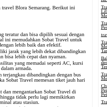
Tr
travel Blora Semarang. Berikut ini
Li
Me
Tr
Pe
g teratur dan bisa dipilih sesuai dengan
tra
al ini memudahkan Sobat Travel untuk
Tr
ngan lebih baik dan efektif.
Me
Ta
iki jarak yang lebih dekat dibandingkan
an bisa lebih cepat dan nyaman.
Ba
de
silitas yang memadai seperti AC, kursi
Te
i dalam armada.
Tr
ih terjangkau dibandingkan dengan bus
Me
jika Sobat Travel memesan tiket jauh hari
Ch
Pe
t dan mengantarkan Sobat Travel di
Pe
hingga tidak perlu lagi memikirkan
rminal atau stasiun.
Tr