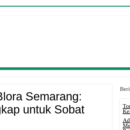
Beri
Blora Semarang:
To
kap untuk Sobat
Ke
Ad
Me