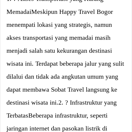
MemadaiMeskipun Happy Travel Bogor
menempati lokasi yang strategis, namun
akses transportasi yang memadai masih
menjadi salah satu kekurangan destinasi
wisata ini. Terdapat beberapa jalur yang sulit
dilalui dan tidak ada angkutan umum yang
dapat membawa Sobat Travel langsung ke
destinasi wisata ini.2. ? Infrastruktur yang
TerbatasBeberapa infrastruktur, seperti
jaringan internet dan pasokan listrik di