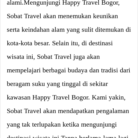
alami.Mengunjungi Happy Travel Bogor,
Sobat Travel akan menemukan keunikan
serta keindahan alam yang sulit ditemukan di
kota-kota besar. Selain itu, di destinasi
wisata ini, Sobat Travel juga akan
mempelajari berbagai budaya dan tradisi dari
beragam suku yang tinggal di sekitar
kawasan Happy Travel Bogor. Kami yakin,
Sobat Travel akan mendapatkan pengalaman
yang tak terlupakan ketika mengunjungi
destinasi wisata ini.Tanpa berlama-lama lagi,