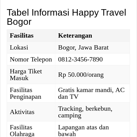
Tabel Informasi Happy Travel
Bogor
Fasilitas
Keterangan
Lokasi
Bogor, Jawa Barat
Nomor Telepon
0812-3456-7890
Harga Tiket
Rp 50.000/orang
Masuk
Fasilitas
Gratis kamar mandi, AC
Penginapan
dan TV
Tracking, berkebun,
Aktivitas
camping
Fasilitas
Lapangan atas dan
Olahraga
bawah