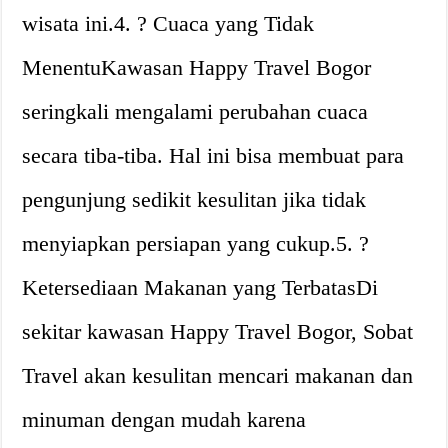
wisata ini.4. ? Cuaca yang Tidak
MenentuKawasan Happy Travel Bogor
seringkali mengalami perubahan cuaca
secara tiba-tiba. Hal ini bisa membuat para
pengunjung sedikit kesulitan jika tidak
menyiapkan persiapan yang cukup.5. ?
Ketersediaan Makanan yang TerbatasDi
sekitar kawasan Happy Travel Bogor, Sobat
Travel akan kesulitan mencari makanan dan
minuman dengan mudah karena