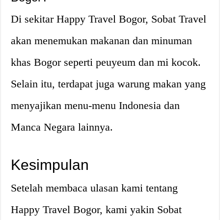
Di sekitar Happy Travel Bogor, Sobat Travel
akan menemukan makanan dan minuman
khas Bogor seperti peuyeum dan mi kocok.
Selain itu, terdapat juga warung makan yang
menyajikan menu-menu Indonesia dan
Manca Negara lainnya.
Kesimpulan
Setelah membaca ulasan kami tentang
Happy Travel Bogor, kami yakin Sobat