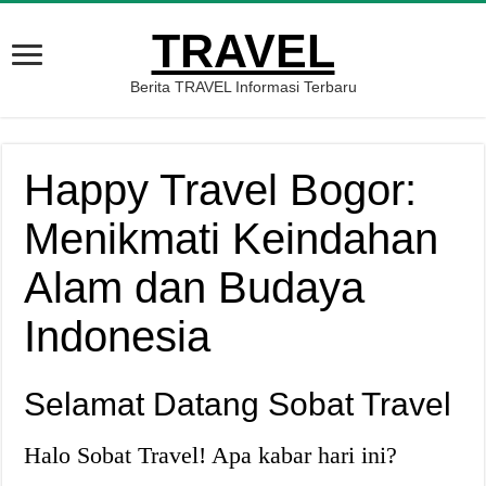
TRAVEL
Berita TRAVEL Informasi Terbaru
Happy Travel Bogor:
Menikmati Keindahan
Alam dan Budaya
Indonesia
Selamat Datang Sobat Travel
Halo Sobat Travel! Apa kabar hari ini?