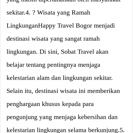
sekitar.4. ? Wisata yang Ramah
LingkunganHappy Travel Bogor menjadi
destinasi wisata yang sangat ramah
lingkungan. Di sini, Sobat Travel akan
belajar tentang pentingnya menjaga
kelestarian alam dan lingkungan sekitar.
Selain itu, destinasi wisata ini memberikan
penghargaan khusus kepada para
pengunjung yang menjaga kebersihan dan
kelestarian lingkungan selama berkunjung.5.