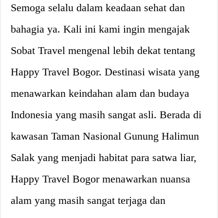
Semoga selalu dalam keadaan sehat dan
bahagia ya. Kali ini kami ingin mengajak
Sobat Travel mengenal lebih dekat tentang
Happy Travel Bogor. Destinasi wisata yang
menawarkan keindahan alam dan budaya
Indonesia yang masih sangat asli. Berada di
kawasan Taman Nasional Gunung Halimun
Salak yang menjadi habitat para satwa liar,
Happy Travel Bogor menawarkan nuansa
alam yang masih sangat terjaga dan