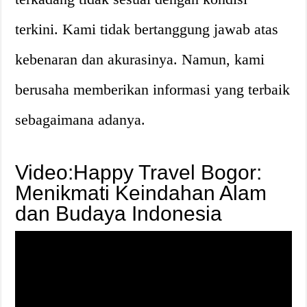
terkini. Kami tidak bertanggung jawab atas
kebenaran dan akurasinya. Namun, kami
berusaha memberikan informasi yang terbaik
sebagaimana adanya.
Video:Happy Travel Bogor:
Menikmati Keindahan Alam
dan Budaya Indonesia