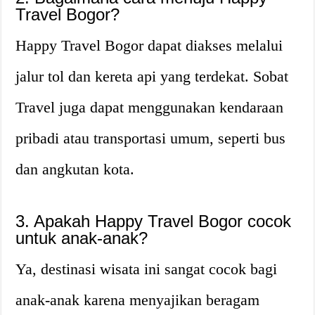
Travel Bogor?
Happy Travel Bogor dapat diakses melalui
jalur tol dan kereta api yang terdekat. Sobat
Travel juga dapat menggunakan kendaraan
pribadi atau transportasi umum, seperti bus
dan angkutan kota.
3. Apakah Happy Travel Bogor cocok
untuk anak-anak?
Ya, destinasi wisata ini sangat cocok bagi
anak-anak karena menyajikan beragam