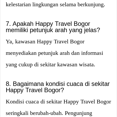
kelestarian lingkungan selama berkunjung.
7. Apakah Happy Travel Bogor
memiliki petunjuk arah yang jelas?
Ya, kawasan Happy Travel Bogor
menyediakan petunjuk arah dan informasi
yang cukup di sekitar kawasan wisata.
8. Bagaimana kondisi cuaca di sekitar
Happy Travel Bogor?
Kondisi cuaca di sekitar Happy Travel Bogor
seringkali berubah-ubah. Pengunjung