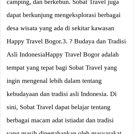
camping, dan berkebun. Sobat Travel juga
dapat berkunjung mengeksplorasi berbagai
desa wisata yang ada di sekitar kawasan
Happy Travel Bogor.3. ? Budaya dan Tradisi
Asli IndonesiaHappy Travel Bogor adalah
tempat yang tepat bagi Sobat Travel yang
ingin mengenal lebih dalam tentang
kebudayaan dan tradisi asli Indonesia. Di
sini, Sobat Travel dapat belajar tentang
berbagai macam adat istiadat dan tradisi
yang masih dipertahankan oleh masyarakat