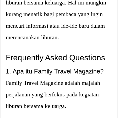
liburan bersama keluarga. Hal ini mungkin
kurang menarik bagi pembaca yang ingin
mencari informasi atau ide-ide baru dalam
merencanakan liburan.
Frequently Asked Questions
1. Apa itu Family Travel Magazine?
Family Travel Magazine adalah majalah
perjalanan yang berfokus pada kegiatan
liburan bersama keluarga.