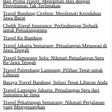
Bali Prima Travel: Menikmati Bali dengan
Pengalaman Tak Terlupakan
Travel Bandung Cirebon: Menikmati Keindahan
Jawa Barat
Chubb Travel Insurance: Perlindungan Terbaik
untuk Petualanganmu
Travel Ke Bandung
Travel Jakarta Semarang: Petualangan Menawan di
Jawa Tengah
Travel Semarang Solo: Nikmati Petualangan Seru
Ke Jawa Tengah
Travel Palembang Lampung: Pilihan Tepat untuk
Liburan
Baraya Travel Bandung, Solusi Tepat Liburan Anda
Travel Lampung Jakarta: Petualangan Seru dari
Sumatera ke Jawa
Travel Pekalongan Semarang: Nikmati Perjalanan
yang Menyenangkan