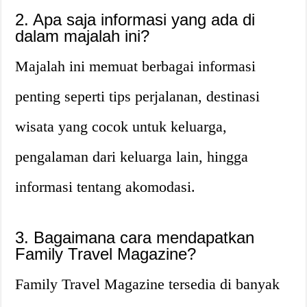
2. Apa saja informasi yang ada di
dalam majalah ini?
Majalah ini memuat berbagai informasi
penting seperti tips perjalanan, destinasi
wisata yang cocok untuk keluarga,
pengalaman dari keluarga lain, hingga
informasi tentang akomodasi.
3. Bagaimana cara mendapatkan
Family Travel Magazine?
Family Travel Magazine tersedia di banyak