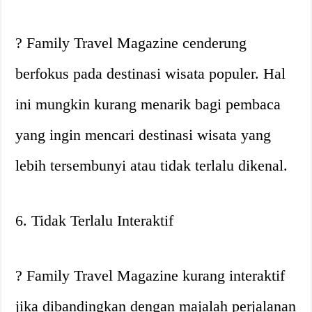
? Family Travel Magazine cenderung
berfokus pada destinasi wisata populer. Hal
ini mungkin kurang menarik bagi pembaca
yang ingin mencari destinasi wisata yang
lebih tersembunyi atau tidak terlalu dikenal.
6. Tidak Terlalu Interaktif
? Family Travel Magazine kurang interaktif
jika dibandingkan dengan majalah perjalanan