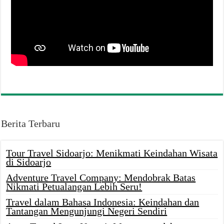
Berita Terbaru
Tour Travel Sidoarjo: Menikmati Keindahan Wisata
di Sidoarjo
Adventure Travel Company: Mendobrak Batas
Nikmati Petualangan Lebih Seru!
Travel dalam Bahasa Indonesia: Keindahan dan
Tantangan Mengunjungi Negeri Sendiri