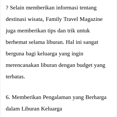
? Selain memberikan informasi tentang
destinasi wisata, Family Travel Magazine
juga memberikan tips dan trik untuk
berhemat selama liburan. Hal ini sangat
berguna bagi keluarga yang ingin
merencanakan liburan dengan budget yang
terbatas.
6. Memberikan Pengalaman yang Berharga
dalam Liburan Keluarga