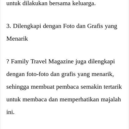
untuk dilakukan bersama keluarga.
3. Dilengkapi dengan Foto dan Grafis yang
Menarik
? Family Travel Magazine juga dilengkapi
dengan foto-foto dan grafis yang menarik,
sehingga membuat pembaca semakin tertarik
untuk membaca dan memperhatikan majalah
ini.