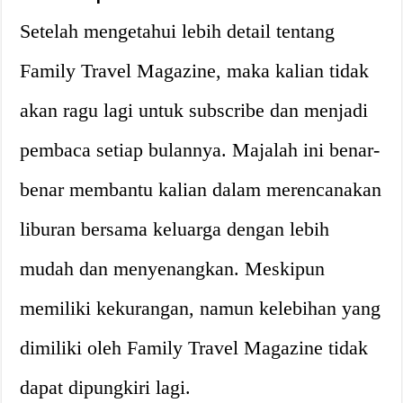
Setelah mengetahui lebih detail tentang
Family Travel Magazine, maka kalian tidak
akan ragu lagi untuk subscribe dan menjadi
pembaca setiap bulannya. Majalah ini benar-
benar membantu kalian dalam merencanakan
liburan bersama keluarga dengan lebih
mudah dan menyenangkan. Meskipun
memiliki kekurangan, namun kelebihan yang
dimiliki oleh Family Travel Magazine tidak
dapat dipungkiri lagi.