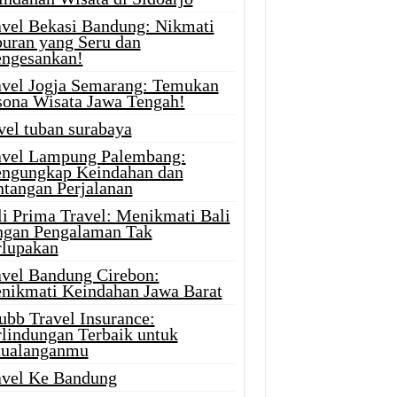
avel Bekasi Bandung: Nikmati
buran yang Seru dan
ngesankan!
avel Jogja Semarang: Temukan
sona Wisata Jawa Tengah!
vel tuban surabaya
avel Lampung Palembang:
ngungkap Keindahan dan
ntangan Perjalanan
li Prima Travel: Menikmati Bali
ngan Pengalaman Tak
rlupakan
avel Bandung Cirebon:
nikmati Keindahan Jawa Barat
ubb Travel Insurance:
rlindungan Terbaik untuk
tualanganmu
avel Ke Bandung