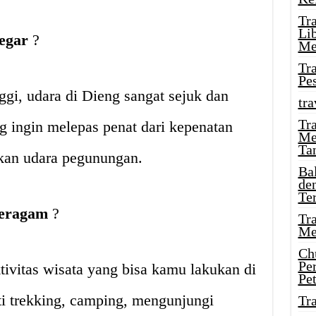
Tr
Li
egar
?️
Me
Tr
Pe
ggi, udara di Dieng sangat sejuk dan
tra
Tr
 ingin melepas penat dari kepenatan
Me
Ta
akan udara pegunungan.
Ba
de
Te
Beragam
?
Tr
Me
Ch
Pe
ivitas wisata yang bisa kamu lakukan di
Pe
 trekking, camping, mengunjungi
Tr