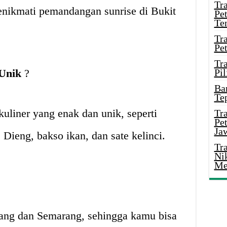
Tr
enikmati pemandangan sunrise di Bukit
Pe
Te
Tr
Pe
Tr
 Unik
?
Pil
Ba
Te
kuliner yang enak dan unik, seperti
Tr
Pe
Ja
 Dieng, bakso ikan, dan sate kelinci.
Tr
Ni
Me
lang dan Semarang, sehingga kamu bisa