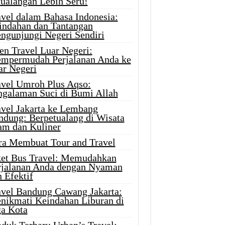
tualangan Lebih Seru!
avel dalam Bahasa Indonesia:
indahan dan Tantangan
ngunjungi Negeri Sendiri
en Travel Luar Negeri:
mpermudah Perjalanan Anda ke
ar Negeri
avel Umroh Plus Aqso:
ngalaman Suci di Bumi Allah
avel Jakarta ke Lembang
ndung: Berpetualang di Wisata
am dan Kuliner
ra Membuat Tour and Travel
ket Bus Travel: Memudahkan
rjalanan Anda dengan Nyaman
 Efektif
avel Bandung Cawang Jakarta:
nikmati Keindahan Liburan di
ga Kota