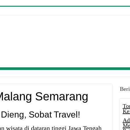
Beri
 Malang Semarang
To
Ke
Dieng, Sobat Travel!
Ad
Me
n wisata di dataran tinggi Jawa Tengah