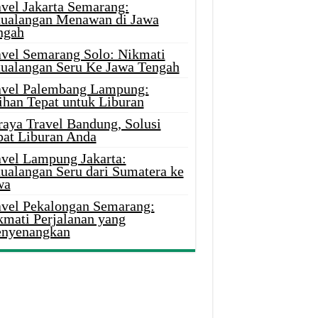
avel Jakarta Semarang:
tualangan Menawan di Jawa
ngah
avel Semarang Solo: Nikmati
tualangan Seru Ke Jawa Tengah
avel Palembang Lampung:
ihan Tepat untuk Liburan
raya Travel Bandung, Solusi
pat Liburan Anda
avel Lampung Jakarta:
tualangan Seru dari Sumatera ke
wa
avel Pekalongan Semarang:
kmati Perjalanan yang
nyenangkan