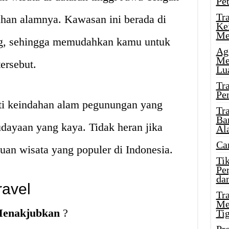
Pe
Tr
ahan alamnya. Kawasan ini berada di
Ke
Me
g, sehingga memudahkan kamu untuk
Ag
Me
ersebut.
Lu
Tr
Pe
ti keindahan alam pegunungan yang
Tr
Ba
dayaan yang kaya. Tidak heran jika
Al
Ca
juan wisata yang populer di Indonesia.
Ti
Pe
dan
ravel
Tr
Me
Menakjubkan
?
Ti