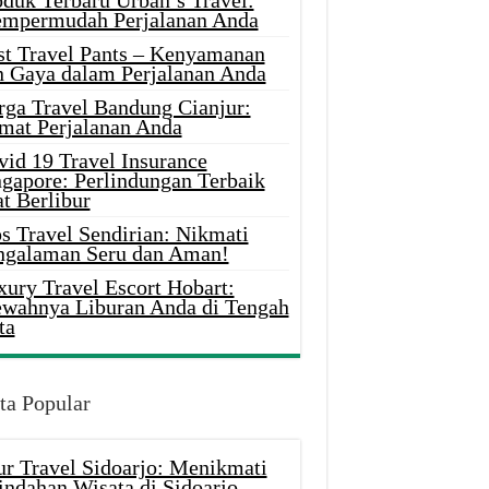
oduk Terbaru Urban’s Travel:
mpermudah Perjalanan Anda
st Travel Pants – Kenyamanan
n Gaya dalam Perjalanan Anda
rga Travel Bandung Cianjur:
mat Perjalanan Anda
vid 19 Travel Insurance
ngapore: Perlindungan Terbaik
t Berlibur
s Travel Sendirian: Nikmati
ngalaman Seru dan Aman!
xury Travel Escort Hobart:
wahnya Liburan Anda di Tengah
ta
ta Popular
ur Travel Sidoarjo: Menikmati
indahan Wisata di Sidoarjo