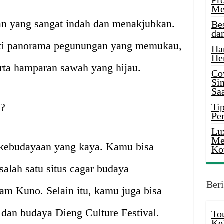
Pr
Me
n yang sangat indah dan menakjubkan.
Be
da
ati panorama pegunungan yang memukau,
Ha
He
rta hamparan sawah yang hijau.
Co
Si
Saa
?
Tip
Pe
Lu
Me
 kebudayaan yang kaya. Kamu bisa
Ko
alah satu situs cagar budaya
Beri
am Kuno. Selain itu, kamu juga bisa
dan budaya Dieng Culture Festival.
To
Ke