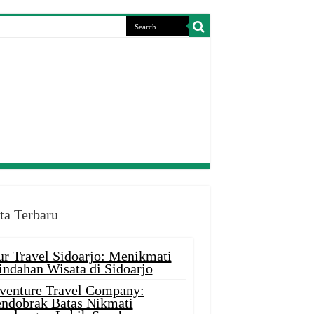
ta Terbaru
ur Travel Sidoarjo: Menikmati
indahan Wisata di Sidoarjo
venture Travel Company:
ndobrak Batas Nikmati