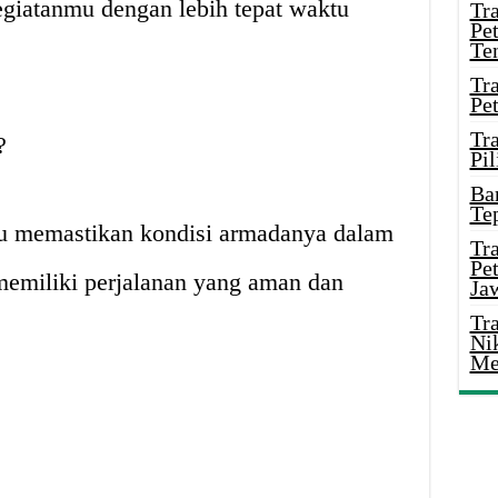
giatanmu dengan lebih tepat waktu
Tr
Pe
Te
Tr
Pe
Tr
?
Pil
Ba
Te
lu memastikan kondisi armadanya dalam
Tr
Pe
memiliki perjalanan yang aman dan
Ja
Tr
Ni
Me