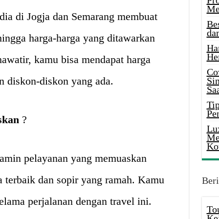
Pr
Me
edia di Jogja dan Semarang membuat
Be
da
hingga harga-harga yang ditawarkan
Ha
He
hawatir, kamu bisa mendapat harga
Co
 diskon-diskon yang ada.
Si
Saa
Tip
Pe
skan
?
Lu
Me
Ko
jamin pelayanan yang memuaskan
 terbaik dan sopir yang ramah. Kamu
Beri
lama perjalanan dengan travel ini.
To
Ke