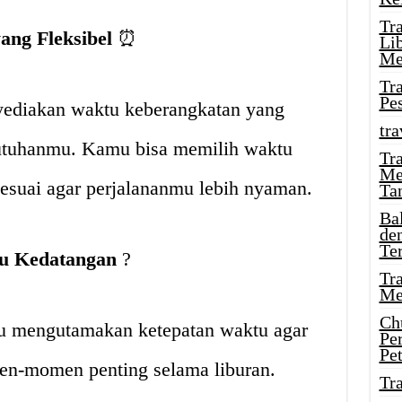
Tr
ang Fleksibel
⏰
Li
Me
Tr
Pe
yediakan waktu keberangkatan yang
tra
butuhanmu. Kamu bisa memilih waktu
Tr
Me
esuai agar perjalananmu lebih nyaman.
Ta
Ba
de
Te
tu Kedatangan
?
Tr
Me
Ch
lu mengutamakan ketepatan waktu agar
Pe
Pe
en-momen penting selama liburan.
Tr