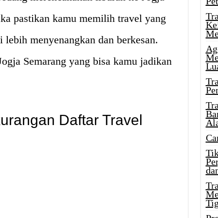
Pe
Tr
aka pastikan kamu memilih travel yang
Ke
Me
di lebih menyenangkan dan berkesan.
Ag
Me
l Jogja Semarang yang bisa kamu jadikan
Lu
Tr
Pe
Tr
Ba
urangan Daftar Travel
Al
Ca
Ti
Pe
dan
Tr
Me
Ti