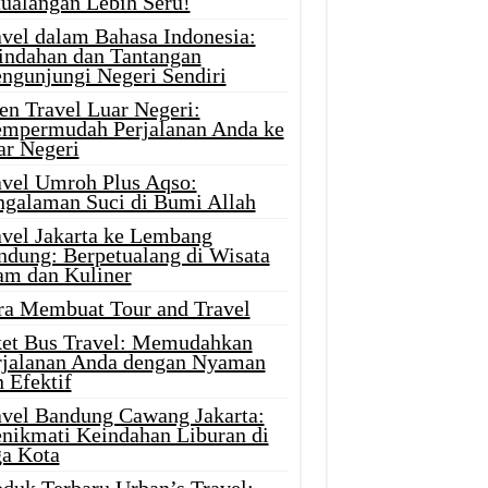
tualangan Lebih Seru!
avel dalam Bahasa Indonesia:
indahan dan Tantangan
ngunjungi Negeri Sendiri
en Travel Luar Negeri:
mpermudah Perjalanan Anda ke
ar Negeri
avel Umroh Plus Aqso:
ngalaman Suci di Bumi Allah
avel Jakarta ke Lembang
ndung: Berpetualang di Wisata
am dan Kuliner
ra Membuat Tour and Travel
ket Bus Travel: Memudahkan
rjalanan Anda dengan Nyaman
 Efektif
avel Bandung Cawang Jakarta:
nikmati Keindahan Liburan di
ga Kota