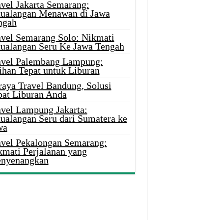
avel Jakarta Semarang:
tualangan Menawan di Jawa
ngah
avel Semarang Solo: Nikmati
tualangan Seru Ke Jawa Tengah
avel Palembang Lampung:
ihan Tepat untuk Liburan
raya Travel Bandung, Solusi
pat Liburan Anda
avel Lampung Jakarta:
tualangan Seru dari Sumatera ke
wa
avel Pekalongan Semarang:
kmati Perjalanan yang
nyenangkan