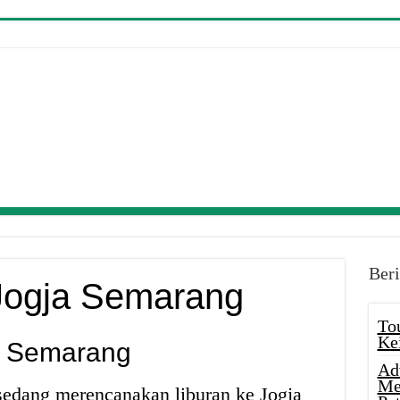
Beri
 Jogja Semarang
To
Ke
ja Semarang
Ad
Me
sedang merencanakan liburan ke Jogja