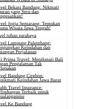
avel Bekasi Bandung: Nikmati
buran yang Seru dan
ngesankan!
avel Jogja Semarang: Temukan
sona Wisata Jawa Tengah!
vel tuban surabaya
avel Lampung Palembang:
ngungkap Keindahan dan
ntangan Perjalanan
li Prima Travel: Menikmati Bali
ngan Pengalaman Tak
rlupakan
avel Bandung Cirebon:
nikmati Keindahan Jawa Barat
ubb Travel Insurance:
rlindungan Terbaik untuk
tualanganmu
avel Ke Bandung