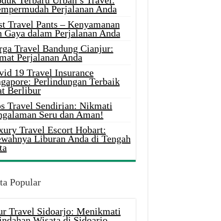
oduk Terbaru Urban’s Travel:
mpermudah Perjalanan Anda
st Travel Pants – Kenyamanan
n Gaya dalam Perjalanan Anda
rga Travel Bandung Cianjur:
mat Perjalanan Anda
vid 19 Travel Insurance
ngapore: Perlindungan Terbaik
t Berlibur
s Travel Sendirian: Nikmati
ngalaman Seru dan Aman!
xury Travel Escort Hobart:
wahnya Liburan Anda di Tengah
ta
ta Popular
ur Travel Sidoarjo: Menikmati
indahan Wisata di Sidoarjo