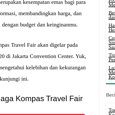
Pr
 merupakan kesempatan emas bagi para
Me
Be
formasi, membandingkan harga, dan
da
ai dengan budget dan keinginanmu.
Ha
He
Co
Si
as Travel Fair akan digelar pada
Saa
Tip
0 di Jakarta Convention Center. Yuk,
Pe
 mengetahui kelebihan dan kekurangan
Lu
Me
Ko
kunjungi ini.
Beri
aga Kompas Travel Fair
To
Ke