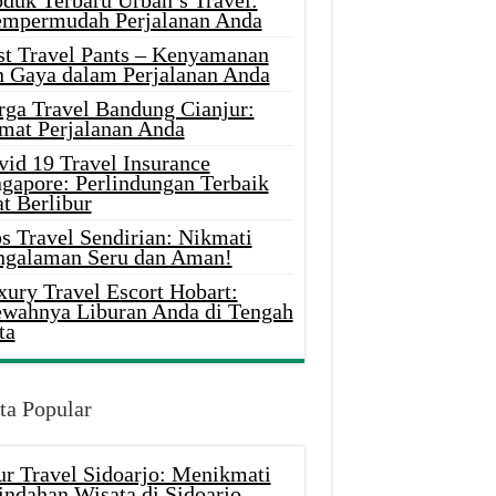
oduk Terbaru Urban’s Travel:
mpermudah Perjalanan Anda
st Travel Pants – Kenyamanan
n Gaya dalam Perjalanan Anda
rga Travel Bandung Cianjur:
mat Perjalanan Anda
vid 19 Travel Insurance
ngapore: Perlindungan Terbaik
t Berlibur
s Travel Sendirian: Nikmati
ngalaman Seru dan Aman!
xury Travel Escort Hobart:
wahnya Liburan Anda di Tengah
ta
ta Popular
ur Travel Sidoarjo: Menikmati
indahan Wisata di Sidoarjo