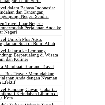
tualangan Lebih Seru!
avel dalam Bahasa Indonesia:
indahan dan Tantangan
ngunjungi Negeri Sendiri
en Travel Luar Negeri:
mpermudah Perjalanan Anda ke
ar Negeri
avel Umroh Plus Aqso:
ngalaman Suci di Bumi Allah
avel Jakarta ke Lembang
ndung: Berpetualang di Wisata
am dan Kuliner
ra Membuat Tour and Travel
ket Bus Travel: Memudahkan
rjalanan Anda dengan Nyaman
 Efektif
avel Bandung Cawang Jakarta:
nikmati Keindahan Liburan di
ga Kota