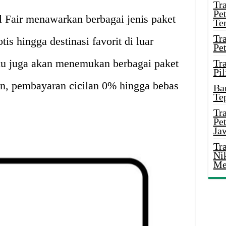
Tr
Pe
Fair menawarkan berbagai jenis paket
Te
Tr
tis hingga destinasi favorit di luar
Pe
amu juga akan menemukan berbagai paket
Tr
Pil
on, pembayaran cicilan 0% hingga bebas
Ba
Te
Tr
Pe
Ja
Tr
Ni
Me