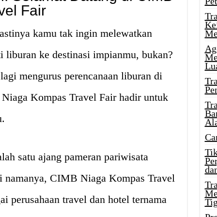
Pe
el Fair
Tr
Ke
 pastinya kamu tak ingin melewatkan
Me
Ag
 liburan ke destinasi impianmu, bukan?
Me
Lu
 lagi mengurus perencanaan liburan di
Tr
Pe
Niaga Kompas Travel Fair hadir untuk
Tr
Ba
.
Al
Ca
Ti
alah satu ajang pameran pariwisata
Pe
dan
erti namanya, CIMB Niaga Kompas Travel
Tr
Me
i perusahaan travel dan hotel ternama
Ti