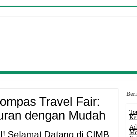
Beri
mpas Travel Fair:
To
buran dengan Mudah
Ke
Ad
Me
l! Selamat Datang di CIMB