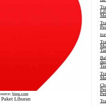
Tr
Li
Me
Tr
Pe
tra
Tr
Me
Ta
Ba
de
Te
Tr
Me
Ch
Pe
Pe
Source:
bing.com
 Paket Liburan
Tr