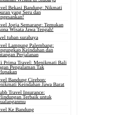
avel Bekasi Bandung: Nikmati
buran yang Seru dan
ngesankan!
avel Jogja Semarang: Temukan
sona Wisata Jawa Tengah!
vel tuban surabaya
avel Lampung Palembang:
ngungkap Keindahan dan
ntangan Perjalanan
li Prima Travel: Menikmati Bali
ngan Pengalaman Tak
rlupakan
avel Bandung Cirebon:
nikmati Keindahan Jawa Barat
ubb Travel Insurance:
rlindungan Terbaik untuk
tualanganmu
avel Ke Bandung