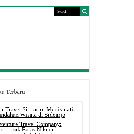
ta Terbaru
ur Travel Sidoarjo: Menikmati
indahan Wisata di Sidoarjo
venture Travel Company:
ndobrak Batas Nikmati