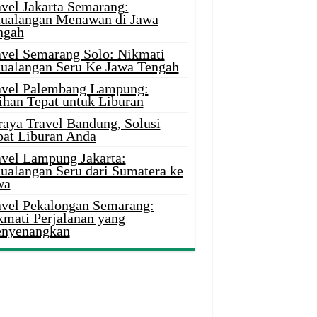
avel Jakarta Semarang:
tualangan Menawan di Jawa
ngah
avel Semarang Solo: Nikmati
tualangan Seru Ke Jawa Tengah
avel Palembang Lampung:
ihan Tepat untuk Liburan
raya Travel Bandung, Solusi
pat Liburan Anda
avel Lampung Jakarta:
tualangan Seru dari Sumatera ke
wa
avel Pekalongan Semarang:
kmati Perjalanan yang
nyenangkan