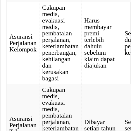
Cakupan
medis,
evakuasi
Harus
medis,
membayar
pembatalan
premi
Se
Asuransi
perjalanan,
terlebih
du
Perjalanan
keterlambatan
dahulu
pe
Kelompok
penerbangan,
sebelum
k
kehilangan
klaim dapat
dan
diajukan
kerusakan
bagasi
Cakupan
medis,
evakuasi
medis,
pembatalan
Asuransi
perjalanan,
Dibayar
Se
Perjalanan
keterlambatan
setiap tahun
se