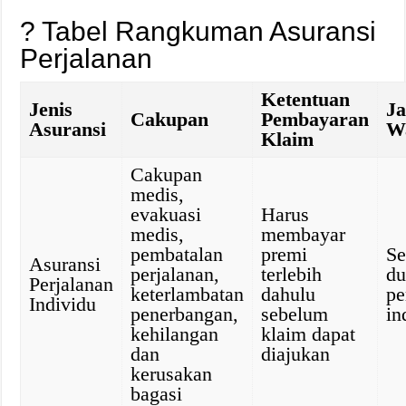
?
Tabel Rangkuman Asuransi
Perjalanan
Ketentuan
Jenis
J
Cakupan
Pembayaran
Asuransi
W
Klaim
Cakupan
medis,
evakuasi
Harus
medis,
membayar
pembatalan
premi
Se
Asuransi
perjalanan,
terlebih
du
Perjalanan
keterlambatan
dahulu
pe
Individu
penerbangan,
sebelum
in
kehilangan
klaim dapat
dan
diajukan
kerusakan
bagasi