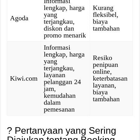
Informasi
lengkap, harga
Kurang
yang
fleksibel,
Agoda
terjangkau,
biaya
diskon dan
tambahan
promo menarik
Informasi
lengkap, harga
Resiko
yang
penipuan
terjangkau,
online,
layanan
Kiwi.com
keterbatasan
pelanggan 24
layanan,
jam,
biaya
kemudahan
tambahan
dalam
pemesanan
? Pertanyaan yang Sering
Diajukan tentang Booking