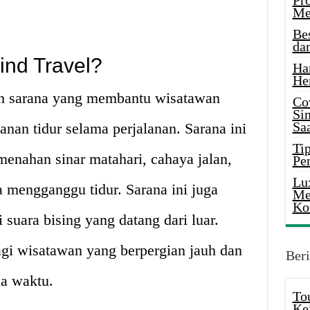
Pr
Me
Be
da
lind Travel?
Ha
He
ah sarana yang membantu wisatawan
Co
Si
Saa
an tidur selama perjalanan. Sarana ini
Tip
enahan sinar matahari, cahaya jalan,
Pe
Lu
 mengganggu tidur. Sarana ini juga
Me
Ko
uara bising yang datang dari luar.
agi wisatawan yang berpergian jauh dan
Beri
na waktu.
To
Ke