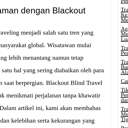
Pe
aman dengan Blackout
Tr
Ke
Me
Ag
traveling menjadi salah satu tren yang
Me
Lu
masyarakat global. Wisatawan mulai
Tr
Pe
ng lebih menantang namun tetap
Tr
Ba
atu hal yang sering diabaikan oleh para
Al
Ca
saat berpergian. Blackout Blind Travel
Ti
tuk menikmati perjalanan tanpa khawatir
Pe
dan
 Dalam artikel ini, kami akan membahas
Tr
Me
Ti
l dan kelebihan serta kekurangan yang