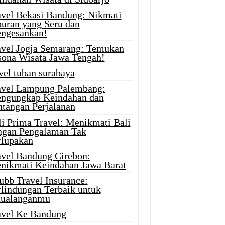
avel Bekasi Bandung: Nikmati
buran yang Seru dan
ngesankan!
avel Jogja Semarang: Temukan
sona Wisata Jawa Tengah!
vel tuban surabaya
avel Lampung Palembang:
ngungkap Keindahan dan
ntangan Perjalanan
li Prima Travel: Menikmati Bali
ngan Pengalaman Tak
rlupakan
avel Bandung Cirebon:
nikmati Keindahan Jawa Barat
ubb Travel Insurance:
rlindungan Terbaik untuk
tualanganmu
avel Ke Bandung