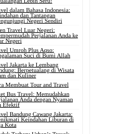
tualangan Lebih Seru!
avel dalam Bahasa Indonesia:
indahan dan Tantangan
ngunjungi Negeri Sendiri
en Travel Luar Negeri:
mpermudah Perjalanan Anda ke
ar Negeri
avel Umroh Plus Aqso:
ngalaman Suci di Bumi Allah
avel Jakarta ke Lembang
ndung: Berpetualang di Wisata
am dan Kuliner
ra Membuat Tour and Travel
ket Bus Travel: Memudahkan
rjalanan Anda dengan Nyaman
 Efektif
avel Bandung Cawang Jakarta:
nikmati Keindahan Liburan di
ga Kota