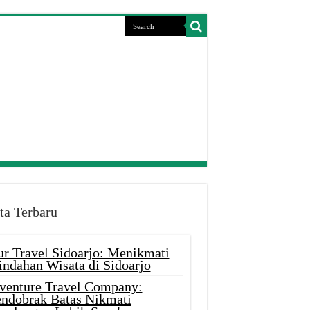
ta Terbaru
ur Travel Sidoarjo: Menikmati
indahan Wisata di Sidoarjo
venture Travel Company:
ndobrak Batas Nikmati