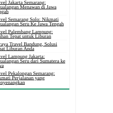
avel Jakarta Semarang:
tualangan Menawan di Jawa
ngah
avel Semarang Solo: Nikmati
tualangan Seru Ke Jawa Tengah
avel Palembang Lampung:
ihan Tepat untuk Liburan
raya Travel Bandung, Solusi
pat Liburan Anda
avel Lampung Jakarta:
tualangan Seru dari Sumatera ke
wa
avel Pekalongan Semarang:
kmati Perjalanan yang
nyenangkan