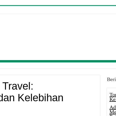
Beri
 Travel:
To
an Kelebihan
Ke
Ad
Me