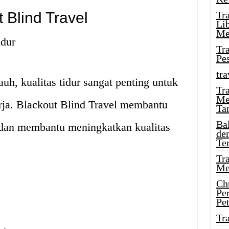
 Blind Travel
Tr
Li
Me
idur
Tr
Pe
tra
uh, kualitas tidur sangat penting untuk
Tr
Me
rja. Blackout Blind Travel membantu
Ta
Ba
dan membantu meningkatkan kualitas
de
Te
Tr
Me
Ch
Pe
Pe
Tr