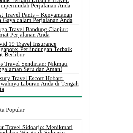
oduk Terbaru Urban’s Travel:
mpermudah Perjalanan Anda
st Travel Pants – Kenyamanan
n Gaya dalam Perjalanan Anda
rga Travel Bandung Cianjur:
mat Perjalanan Anda
vid 19 Travel Insurance
ngapore: Perlindungan Terbaik
t Berlibur
s Travel Sendirian: Nikmati
ngalaman Seru dan Aman!
xury Travel Escort Hobart:
wahnya Liburan Anda di Tengah
ta
ta Popular
ur Travel Sidoarjo: Menikmati
indahan Wisata di Sidoarjo