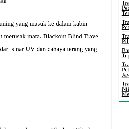
ata
Tr
Pe
Te
Tr
kuning yang masuk ke dalam kabin
Pe
at merusak mata. Blackout Blind Travel
Tr
Pil
ari sinar UV dan cahaya terang yang
Ba
Te
Tr
Pe
Ja
Tr
Ni
Me