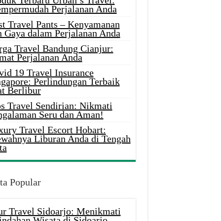
oduk Terbaru Urban’s Travel:
mpermudah Perjalanan Anda
st Travel Pants – Kenyamanan
n Gaya dalam Perjalanan Anda
rga Travel Bandung Cianjur:
mat Perjalanan Anda
vid 19 Travel Insurance
ngapore: Perlindungan Terbaik
t Berlibur
s Travel Sendirian: Nikmati
ngalaman Seru dan Aman!
xury Travel Escort Hobart:
wahnya Liburan Anda di Tengah
ta
ta Popular
ur Travel Sidoarjo: Menikmati
indahan Wisata di Sidoarjo