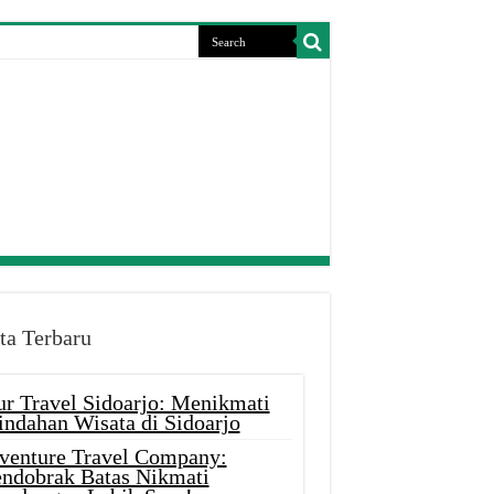
ta Terbaru
ur Travel Sidoarjo: Menikmati
indahan Wisata di Sidoarjo
venture Travel Company:
ndobrak Batas Nikmati