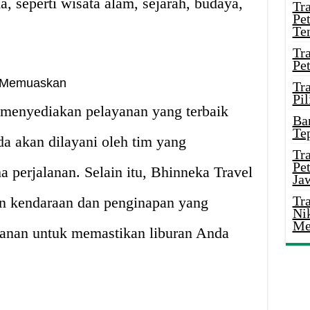
 seperti wisata alam, sejarah, budaya,
Tr
Pe
Te
Tr
Pe
n Memuaskan
Tr
Pil
 menyediakan pelayanan yang terbaik
Ba
Te
a akan dilayani oleh tim yang
Tr
Pe
a perjalanan. Selain itu, Bhinneka Travel
Ja
Tr
n kendaraan dan penginapan yang
Ni
Me
alanan untuk memastikan liburan Anda