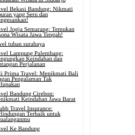
avel Bekasi Bandung: Nikmati
buran yang Seru dan
ngesankan!
avel Jogja Semarang: Temukan
sona Wisata Jawa Tengah!
vel tuban surabaya
avel Lampung Palembang:
ngungkap Keindahan dan
ntangan Perjalanan
li Prima Travel: Menikmati Bali
ngan Pengalaman Tak
rlupakan
avel Bandung Cirebon:
nikmati Keindahan Jawa Barat
ubb Travel Insurance:
rlindungan Terbaik untuk
tualanganmu
avel Ke Bandung