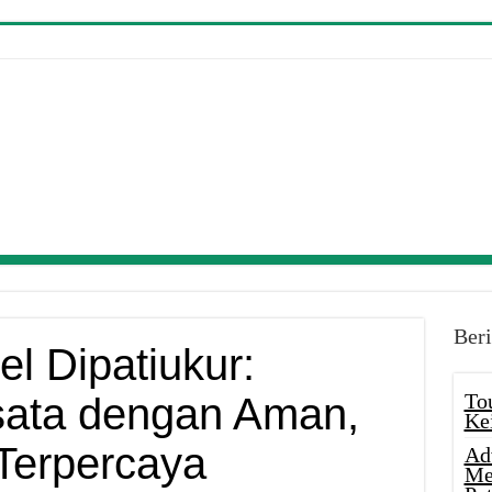
Beri
l Dipatiukur:
To
sata dengan Aman,
Ke
Terpercaya
Ad
Me