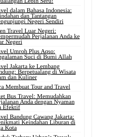
tualangan Lebih Seru!
avel dalam Bahasa Indonesia:
indahan dan Tantangan
ngunjungi Negeri Sendiri
en Travel Luar Negeri:
mpermudah Perjalanan Anda ke
ar Negeri
avel Umroh Plus Aqso:
ngalaman Suci di Bumi Allah
avel Jakarta ke Lembang
ndung: Berpetualang di Wisata
am dan Kuliner
ra Membuat Tour and Travel
ket Bus Travel: Memudahkan
rjalanan Anda dengan Nyaman
 Efektif
avel Bandung Cawang Jakarta:
nikmati Keindahan Liburan di
ga Kota