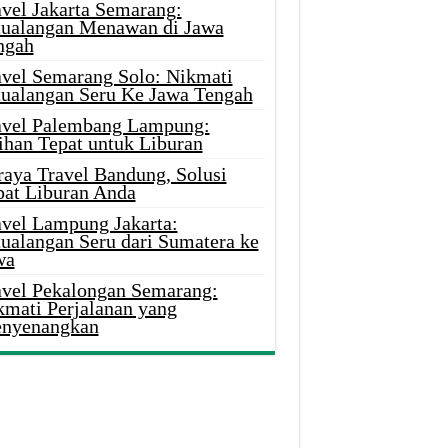
avel Jakarta Semarang:
tualangan Menawan di Jawa
ngah
avel Semarang Solo: Nikmati
tualangan Seru Ke Jawa Tengah
avel Palembang Lampung:
ihan Tepat untuk Liburan
raya Travel Bandung, Solusi
pat Liburan Anda
avel Lampung Jakarta:
tualangan Seru dari Sumatera ke
wa
avel Pekalongan Semarang:
kmati Perjalanan yang
nyenangkan