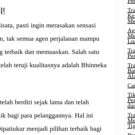
Pe
l!
Tr
Ke
Me
ata, pasti ingin merasakan sensasi
Ag
Me
n, tak semua agen perjalanan mampu
Lu
Tr
 terbaik dan memuaskan. Salah satu
Pe
telah teruji kualitasnya adalah Bhinneka
Tr
Ba
Al
Ca
Ti
Pe
elah berdiri sejak lama dan telah
dan
k bagi para pelanggannya. Hal ini
Tr
Me
Ti
atiukur menjadi pilihan terbaik bagi