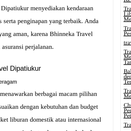
l Dipatiukur menyediakan kendaraan
Tr
Li
Me
 serta penginapan yang terbaik. Anda
Tr
 yang aman, karena Bhinneka Travel
Pe
tra
asuransi perjalanan.
Tr
Me
Ta
el Dipatiukur
Ba
de
Te
Beragam
Tr
 menawarkan berbagai macam pilihan
Me
Ch
esuaikan dengan kebutuhan dan budget
Pe
Pe
et liburan domestik atau internasional
Tr