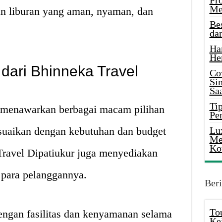
Pr
Me
n liburan yang aman, nyaman, dan
Be
da
Ha
He
dari Bhinneka Travel
Co
Si
Saa
Tip
 menawarkan berbagai macam pilihan
Pe
esuaikan dengan kebutuhan dan budget
Lu
Me
Ko
Travel Dipatiukur juga menyediakan
 para pelanggannya.
Beri
To
engan fasilitas dan kenyamanan selama
Ke