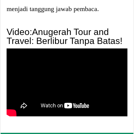
menjadi tanggung jawab pembaca.
Video:Anugerah Tour and
Travel: Berlibur Tanpa Batas!