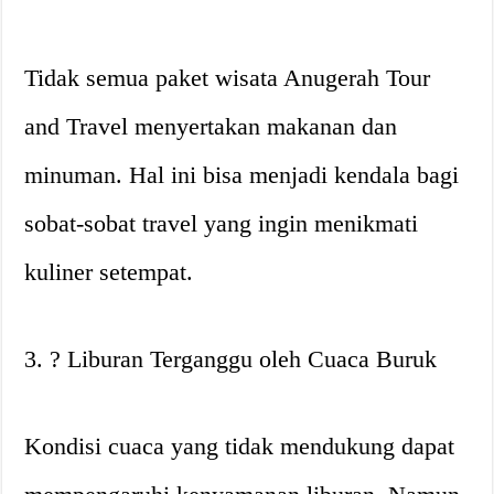
Tidak semua paket wisata Anugerah Tour
and Travel menyertakan makanan dan
minuman. Hal ini bisa menjadi kendala bagi
sobat-sobat travel yang ingin menikmati
kuliner setempat.
3. ?️ Liburan Terganggu oleh Cuaca Buruk
Kondisi cuaca yang tidak mendukung dapat