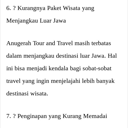
6. ? Kurangnya Paket Wisata yang
Menjangkau Luar Jawa
Anugerah Tour and Travel masih terbatas
dalam menjangkau destinasi luar Jawa. Hal
ini bisa menjadi kendala bagi sobat-sobat
travel yang ingin menjelajahi lebih banyak
destinasi wisata.
7. ? Penginapan yang Kurang Memadai