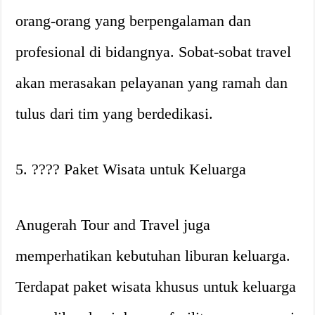
orang-orang yang berpengalaman dan
profesional di bidangnya. Sobat-sobat travel
akan merasakan pelayanan yang ramah dan
tulus dari tim yang berdedikasi.
5. ?‍?‍?‍? Paket Wisata untuk Keluarga
Anugerah Tour and Travel juga
memperhatikan kebutuhan liburan keluarga.
Terdapat paket wisata khusus untuk keluarga