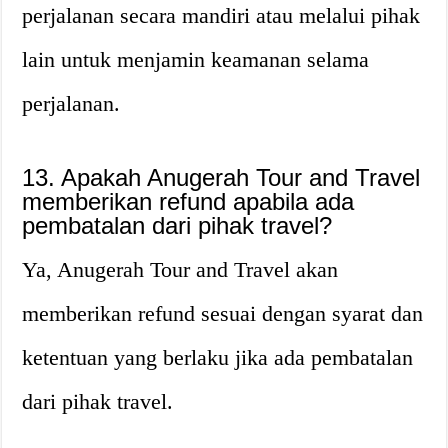
perjalanan secara mandiri atau melalui pihak
lain untuk menjamin keamanan selama
perjalanan.
13. Apakah Anugerah Tour and Travel
memberikan refund apabila ada
pembatalan dari pihak travel?
Ya, Anugerah Tour and Travel akan
memberikan refund sesuai dengan syarat dan
ketentuan yang berlaku jika ada pembatalan
dari pihak travel.