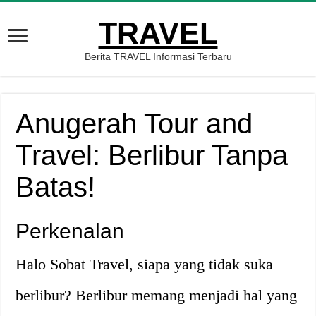
TRAVEL
Berita TRAVEL Informasi Terbaru
Anugerah Tour and
Travel: Berlibur Tanpa
Batas!
Perkenalan
Halo Sobat Travel, siapa yang tidak suka
berlibur? Berlibur memang menjadi hal yang