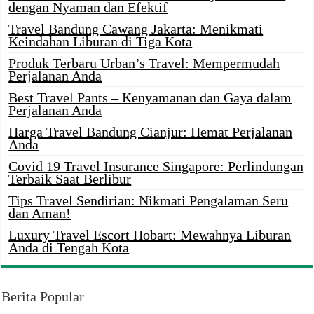
dengan Nyaman dan Efektif
Travel Bandung Cawang Jakarta: Menikmati
Keindahan Liburan di Tiga Kota
Produk Terbaru Urban’s Travel: Mempermudah
Perjalanan Anda
Best Travel Pants – Kenyamanan dan Gaya dalam
Perjalanan Anda
Harga Travel Bandung Cianjur: Hemat Perjalanan
Anda
Covid 19 Travel Insurance Singapore: Perlindungan
Terbaik Saat Berlibur
Tips Travel Sendirian: Nikmati Pengalaman Seru
dan Aman!
Luxury Travel Escort Hobart: Mewahnya Liburan
Anda di Tengah Kota
Berita Popular