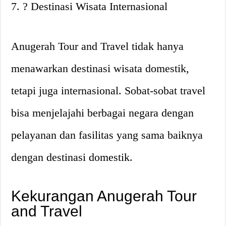
7. ? Destinasi Wisata Internasional
Anugerah Tour and Travel tidak hanya
menawarkan destinasi wisata domestik,
tetapi juga internasional. Sobat-sobat travel
bisa menjelajahi berbagai negara dengan
pelayanan dan fasilitas yang sama baiknya
dengan destinasi domestik.
Kekurangan Anugerah Tour
and Travel