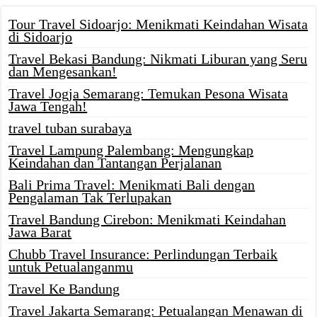
Tour Travel Sidoarjo: Menikmati Keindahan Wisata
di Sidoarjo
Travel Bekasi Bandung: Nikmati Liburan yang Seru
dan Mengesankan!
Travel Jogja Semarang: Temukan Pesona Wisata
Jawa Tengah!
travel tuban surabaya
Travel Lampung Palembang: Mengungkap
Keindahan dan Tantangan Perjalanan
Bali Prima Travel: Menikmati Bali dengan
Pengalaman Tak Terlupakan
Travel Bandung Cirebon: Menikmati Keindahan
Jawa Barat
Chubb Travel Insurance: Perlindungan Terbaik
untuk Petualanganmu
Travel Ke Bandung
Travel Jakarta Semarang: Petualangan Menawan di