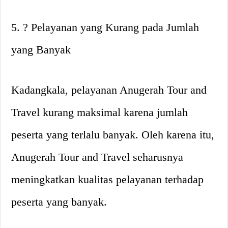
5. ? Pelayanan yang Kurang pada Jumlah
yang Banyak
Kadangkala, pelayanan Anugerah Tour and
Travel kurang maksimal karena jumlah
peserta yang terlalu banyak. Oleh karena itu,
Anugerah Tour and Travel seharusnya
meningkatkan kualitas pelayanan terhadap
peserta yang banyak.