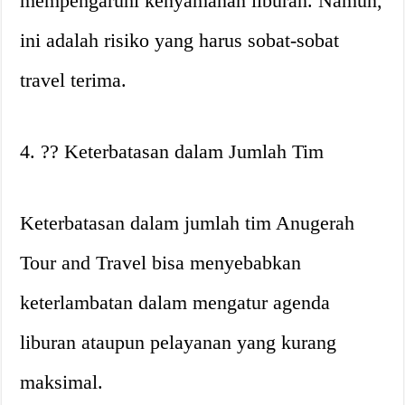
mempengaruhi kenyamanan liburan. Namun,
ini adalah risiko yang harus sobat-sobat
travel terima.
4. ?‍? Keterbatasan dalam Jumlah Tim
Keterbatasan dalam jumlah tim Anugerah
Tour and Travel bisa menyebabkan
keterlambatan dalam mengatur agenda
liburan ataupun pelayanan yang kurang
maksimal.