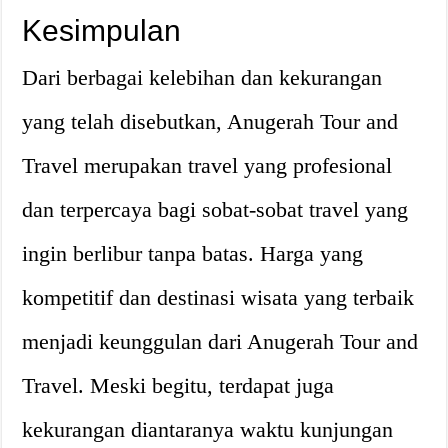
Kesimpulan
Dari berbagai kelebihan dan kekurangan
yang telah disebutkan, Anugerah Tour and
Travel merupakan travel yang profesional
dan terpercaya bagi sobat-sobat travel yang
ingin berlibur tanpa batas. Harga yang
kompetitif dan destinasi wisata yang terbaik
menjadi keunggulan dari Anugerah Tour and
Travel. Meski begitu, terdapat juga
kekurangan diantaranya waktu kunjungan