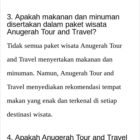
3. Apakah makanan dan minuman
disertakan dalam paket wisata
Anugerah Tour and Travel?
Tidak semua paket wisata Anugerah Tour
and Travel menyertakan makanan dan
minuman. Namun, Anugerah Tour and
Travel menyediakan rekomendasi tempat
makan yang enak dan terkenal di setiap
destinasi wisata.
4. Apakah Anugerah Tour and Travel