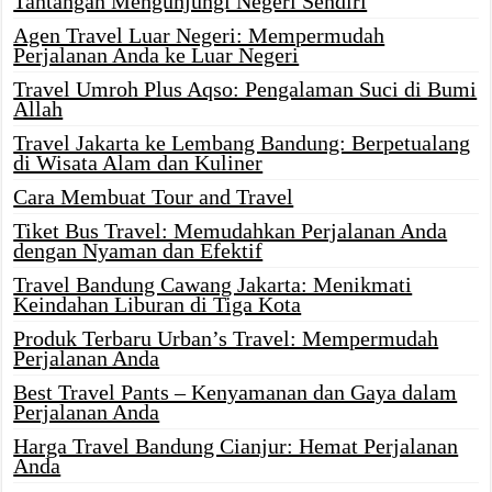
Tantangan Mengunjungi Negeri Sendiri
Agen Travel Luar Negeri: Mempermudah
Perjalanan Anda ke Luar Negeri
Travel Umroh Plus Aqso: Pengalaman Suci di Bumi
Allah
Travel Jakarta ke Lembang Bandung: Berpetualang
di Wisata Alam dan Kuliner
Cara Membuat Tour and Travel
Tiket Bus Travel: Memudahkan Perjalanan Anda
dengan Nyaman dan Efektif
Travel Bandung Cawang Jakarta: Menikmati
Keindahan Liburan di Tiga Kota
Produk Terbaru Urban’s Travel: Mempermudah
Perjalanan Anda
Best Travel Pants – Kenyamanan dan Gaya dalam
Perjalanan Anda
Harga Travel Bandung Cianjur: Hemat Perjalanan
Anda