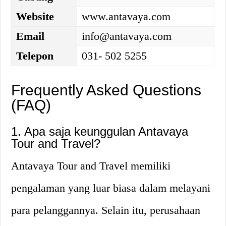
Website
www.antavaya.com
Email
info@antavaya.com
Telepon
031- 502 5255
Frequently Asked Questions
(FAQ)
1. Apa saja keunggulan Antavaya
Tour and Travel?
Antavaya Tour and Travel memiliki
pengalaman yang luar biasa dalam melayani
para pelanggannya. Selain itu, perusahaan