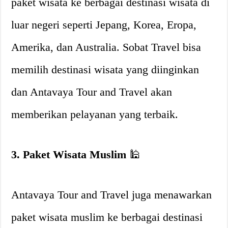
paket wisata ke berbagai destinasi wisata di
luar negeri seperti Jepang, Korea, Eropa,
Amerika, dan Australia. Sobat Travel bisa
memilih destinasi wisata yang diinginkan
dan Antavaya Tour and Travel akan
memberikan pelayanan yang terbaik.
3. Paket Wisata Muslim
🕌
Antavaya Tour and Travel juga menawarkan
paket wisata muslim ke berbagai destinasi