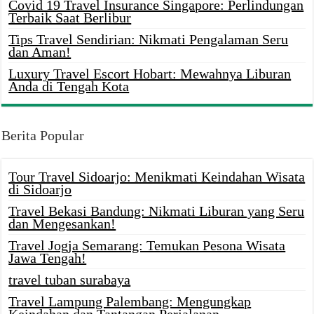
Covid 19 Travel Insurance Singapore: Perlindungan
Terbaik Saat Berlibur
Tips Travel Sendirian: Nikmati Pengalaman Seru
dan Aman!
Luxury Travel Escort Hobart: Mewahnya Liburan
Anda di Tengah Kota
Berita Popular
Tour Travel Sidoarjo: Menikmati Keindahan Wisata
di Sidoarjo
Travel Bekasi Bandung: Nikmati Liburan yang Seru
dan Mengesankan!
Travel Jogja Semarang: Temukan Pesona Wisata
Jawa Tengah!
travel tuban surabaya
Travel Lampung Palembang: Mengungkap