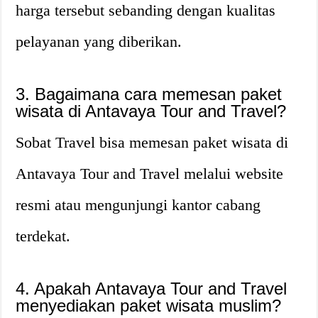
harga tersebut sebanding dengan kualitas
pelayanan yang diberikan.
3. Bagaimana cara memesan paket
wisata di Antavaya Tour and Travel?
Sobat Travel bisa memesan paket wisata di
Antavaya Tour and Travel melalui website
resmi atau mengunjungi kantor cabang
terdekat.
4. Apakah Antavaya Tour and Travel
menyediakan paket wisata muslim?