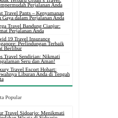
oduk Terbaru Urban’s Travel:
mpermudah Perjalanan Anda
st Travel Pants – Kenyamanan
n Gaya dalam Perjalanan Anda
rga Travel Bandung Cianjur:
mat Perjalanan Anda
vid 19 Travel Insurance
ngapore: Perlindungan Terbaik
t Berlibur
s Travel Sendirian: Nikmati
ngalaman Seru dan Aman!
xury Travel Escort Hobart:
wahnya Liburan Anda di Tengah
ta
ta Popular
ur Travel Sidoarjo: Menikmati
indahan Wisata di Sidoarjo