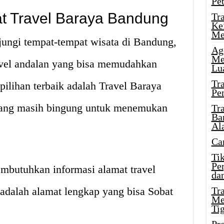
Pe
 Travel Baraya Bandung
Tr
Ke
Me
jungi tempat-tempat wisata di Bandung,
Ag
Me
vel andalan yang bisa memudahkan
Lu
Tr
pilihan terbaik adalah Travel Baraya
Pe
ang masih bingung untuk menemukan
Tr
Ba
Al
Ca
Ti
Pe
mbutuhkan informasi alamat travel
dan
 adalah alamat lengkap yang bisa Sobat
Tr
Me
Ti