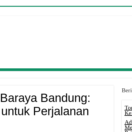
Beri
 Baraya Bandung:
To
 untuk Perjalanan
Ke
Ad
Me