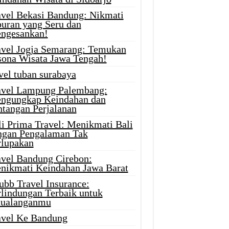
avel Bekasi Bandung: Nikmati
buran yang Seru dan
ngesankan!
avel Jogja Semarang: Temukan
sona Wisata Jawa Tengah!
vel tuban surabaya
avel Lampung Palembang:
ngungkap Keindahan dan
ntangan Perjalanan
li Prima Travel: Menikmati Bali
ngan Pengalaman Tak
rlupakan
avel Bandung Cirebon:
nikmati Keindahan Jawa Barat
ubb Travel Insurance:
rlindungan Terbaik untuk
tualanganmu
avel Ke Bandung