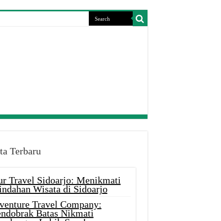
ta Terbaru
ur Travel Sidoarjo: Menikmati
indahan Wisata di Sidoarjo
venture Travel Company:
ndobrak Batas Nikmati