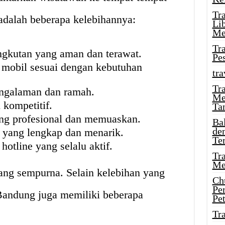
Tr
adalah beberapa kelebihannya:
Li
Me
Tr
gkutan yang aman dan terawat.
Pe
 mobil sesuai dengan kebutuhan
tra
Tr
engalaman dan ramah.
Me
 kompetitif.
Ta
ng profesional dan memuaskan.
Ba
de
 yang lengkap dan menarik.
Te
otline yang selalu aktif.
Tr
Me
ang sempurna. Selain kelebihan yang
Ch
Pe
 Bandung juga memiliki beberapa
Pe
Tr