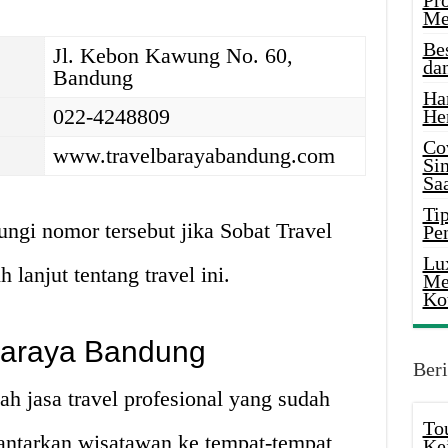
Pr
Me
Be
Jl. Kebon Kawung No. 60,
da
Bandung
Ha
022-4248809
He
Co
www.travelbarayabandung.com
Si
Saa
Tip
ngi nomor tersebut jika Sobat Travel
Pe
Lu
lanjut tentang travel ini.
Me
Ko
Baraya Bandung
Beri
h jasa travel profesional yang sudah
To
ntarkan wisatawan ke tempat-tempat
Ke