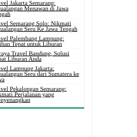
avel Jakarta Semarang:
tualangan Menawan di Jawa
ngah
avel Semarang Solo: Nikmati
tualangan Seru Ke Jawa Tengah
avel Palembang Lampung:
ihan Tepat untuk Liburan
raya Travel Bandung, Solusi
pat Liburan Anda
avel Lampung Jakarta:
tualangan Seru dari Sumatera ke
wa
avel Pekalongan Semarang:
kmati Perjalanan yang
nyenangkan