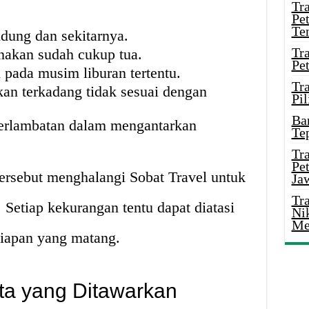
Tr
Pe
Te
dung dan sekitarnya.
Tr
nakan sudah cukup tua.
Pe
l pada musim liburan tertentu.
Tr
kan terkadang tidak sesuai dengan
Pil
Ba
terlambatan dalam mengantarkan
Te
Tr
Pe
ersebut menghalangi Sobat Travel untuk
Ja
Tr
 Setiap kekurangan tentu dapat diatasi
Ni
Me
iapan yang matang.
ata yang Ditawarkan