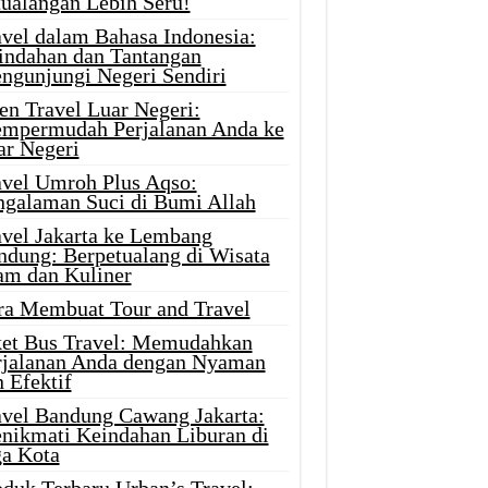
tualangan Lebih Seru!
avel dalam Bahasa Indonesia:
indahan dan Tantangan
ngunjungi Negeri Sendiri
en Travel Luar Negeri:
mpermudah Perjalanan Anda ke
ar Negeri
avel Umroh Plus Aqso:
ngalaman Suci di Bumi Allah
avel Jakarta ke Lembang
ndung: Berpetualang di Wisata
am dan Kuliner
ra Membuat Tour and Travel
ket Bus Travel: Memudahkan
rjalanan Anda dengan Nyaman
 Efektif
avel Bandung Cawang Jakarta:
nikmati Keindahan Liburan di
ga Kota