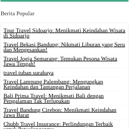
Berita Popular
Tour Travel Sidoarjo: Menikmati Keindahan Wisata
di Sidoarjo
Travel Bekasi Bandung: Nikmati Liburan yang Seru
dan Mengesankan!
Travel Jogja Semarang: Temukan Pesona Wisata
Jawa Tengah!
travel tuban surabaya
Travel Lampung Palembang: Mengungkap
Keindahan dan Tantangan Perjalanan
Bali Prima Travel: Menikmati Bali dengan
Pengalaman Tak Terlupakan
Travel Bandung Cirebon: Menikmati Keindahan
Jawa Barat
Chubb Travel Insurance: Perlindungan Terbaik