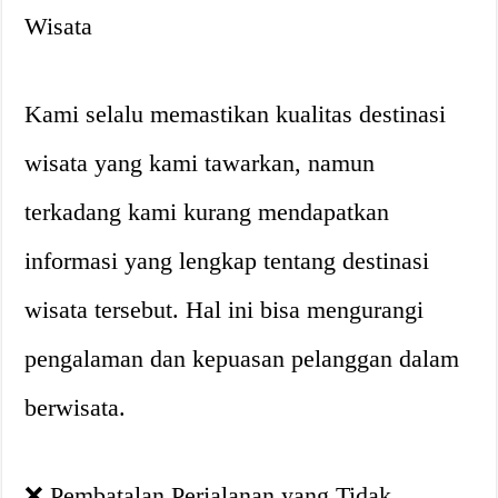
Wisata
Kami selalu memastikan kualitas destinasi
wisata yang kami tawarkan, namun
terkadang kami kurang mendapatkan
informasi yang lengkap tentang destinasi
wisata tersebut. Hal ini bisa mengurangi
pengalaman dan kepuasan pelanggan dalam
berwisata.
❌ Pembatalan Perjalanan yang Tidak