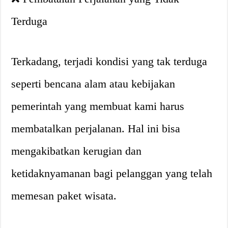
Terduga
Terkadang, terjadi kondisi yang tak terduga
seperti bencana alam atau kebijakan
pemerintah yang membuat kami harus
membatalkan perjalanan. Hal ini bisa
mengakibatkan kerugian dan
ketidaknyamanan bagi pelanggan yang telah
memesan paket wisata.