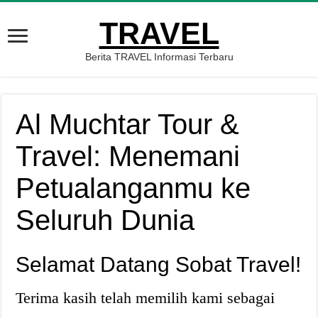
TRAVEL
Berita TRAVEL Informasi Terbaru
Al Muchtar Tour &
Travel: Menemani
Petualanganmu ke
Seluruh Dunia
Selamat Datang Sobat Travel!
Terima kasih telah memilih kami sebagai