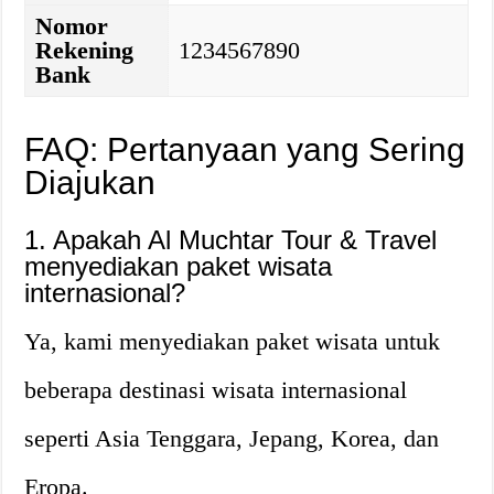
Nomor
Rekening
1234567890
Bank
FAQ: Pertanyaan yang Sering
Diajukan
1. Apakah Al Muchtar Tour & Travel
menyediakan paket wisata
internasional?
Ya, kami menyediakan paket wisata untuk
beberapa destinasi wisata internasional
seperti Asia Tenggara, Jepang, Korea, dan
Eropa.