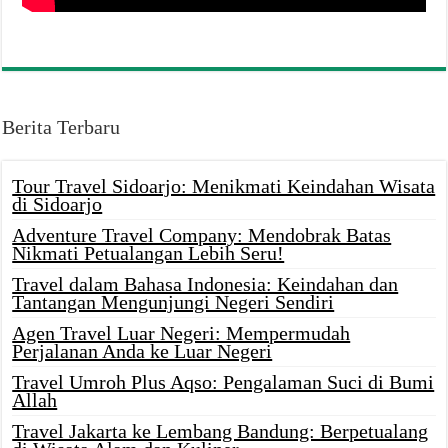
Berita Terbaru
Tour Travel Sidoarjo: Menikmati Keindahan Wisata
di Sidoarjo
Adventure Travel Company: Mendobrak Batas
Nikmati Petualangan Lebih Seru!
Travel dalam Bahasa Indonesia: Keindahan dan
Tantangan Mengunjungi Negeri Sendiri
Agen Travel Luar Negeri: Mempermudah
Perjalanan Anda ke Luar Negeri
Travel Umroh Plus Aqso: Pengalaman Suci di Bumi
Allah
Travel Jakarta ke Lembang Bandung: Berpetualang