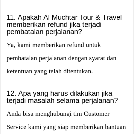
11. Apakah Al Muchtar Tour & Travel
memberikan refund jika terjadi
pembatalan perjalanan?
Ya, kami memberikan refund untuk
pembatalan perjalanan dengan syarat dan
ketentuan yang telah ditentukan.
12. Apa yang harus dilakukan jika
terjadi masalah selama perjalanan?
Anda bisa menghubungi tim Customer
Service kami yang siap memberikan bantuan