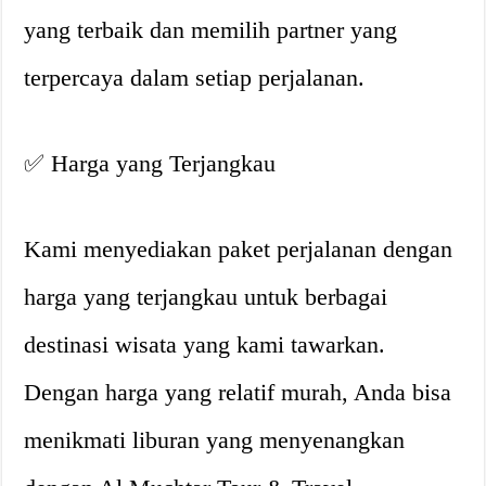
yang terbaik dan memilih partner yang
terpercaya dalam setiap perjalanan.
✅ Harga yang Terjangkau
Kami menyediakan paket perjalanan dengan
harga yang terjangkau untuk berbagai
destinasi wisata yang kami tawarkan.
Dengan harga yang relatif murah, Anda bisa
menikmati liburan yang menyenangkan