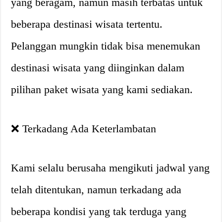
yang beragam, namun masih terbatas untuk
beberapa destinasi wisata tertentu.
Pelanggan mungkin tidak bisa menemukan
destinasi wisata yang diinginkan dalam
pilihan paket wisata yang kami sediakan.
❌ Terkadang Ada Keterlambatan
Kami selalu berusaha mengikuti jadwal yang
telah ditentukan, namun terkadang ada
beberapa kondisi yang tak terduga yang