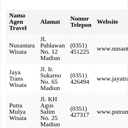
Nama
Nomor
Agen
Alamat
Website
Telepon
Travel
Jl.
Nusantara
Pahlawan
(0351)
www.nusant
Wisata
No. 12
451225
Madiun
Jl. Ir.
Jaya
Sukarno
(0351)
Trans
www.jayatr
No. 65
426494
Wisata
Madiun
Jl. KH
Putra
Agus
(0351)
Mulya
Salim
www.putram
427317
Wisata
No. 25
Madiun