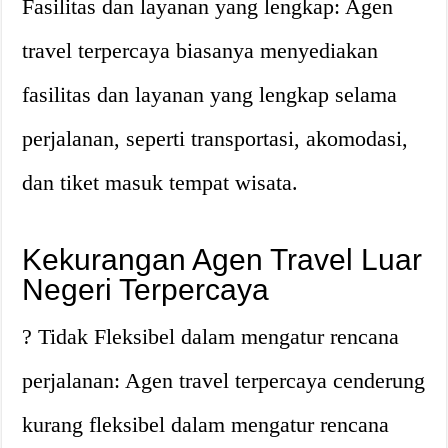
Fasilitas dan layanan yang lengkap: Agen
travel terpercaya biasanya menyediakan
fasilitas dan layanan yang lengkap selama
perjalanan, seperti transportasi, akomodasi,
dan tiket masuk tempat wisata.
Kekurangan Agen Travel Luar
Negeri Terpercaya
? Tidak Fleksibel dalam mengatur rencana
perjalanan: Agen travel terpercaya cenderung
kurang fleksibel dalam mengatur rencana