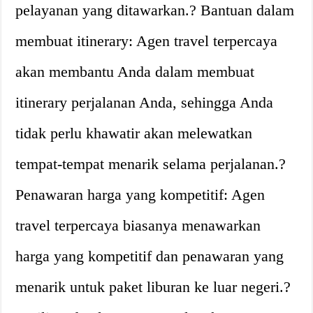
pelayanan yang ditawarkan.? Bantuan dalam
membuat itinerary: Agen travel terpercaya
akan membantu Anda dalam membuat
itinerary perjalanan Anda, sehingga Anda
tidak perlu khawatir akan melewatkan
tempat-tempat menarik selama perjalanan.?
Penawaran harga yang kompetitif: Agen
travel terpercaya biasanya menawarkan
harga yang kompetitif dan penawaran yang
menarik untuk paket liburan ke luar negeri.?