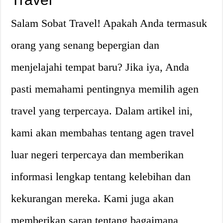
Salam Sobat Travel! Apakah Anda termasuk
orang yang senang bepergian dan
menjelajahi tempat baru? Jika iya, Anda
pasti memahami pentingnya memilih agen
travel yang terpercaya. Dalam artikel ini,
kami akan membahas tentang agen travel
luar negeri terpercaya dan memberikan
informasi lengkap tentang kelebihan dan
kekurangan mereka. Kami juga akan
memberikan saran tentang bagaimana