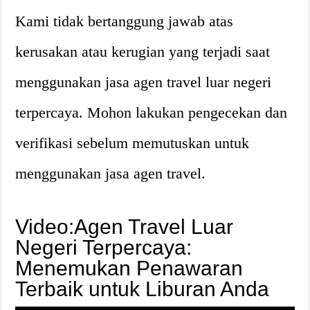
Kami tidak bertanggung jawab atas
kerusakan atau kerugian yang terjadi saat
menggunakan jasa agen travel luar negeri
terpercaya. Mohon lakukan pengecekan dan
verifikasi sebelum memutuskan untuk
menggunakan jasa agen travel.
Video:Agen Travel Luar
Negeri Terpercaya:
Menemukan Penawaran
Terbaik untuk Liburan Anda