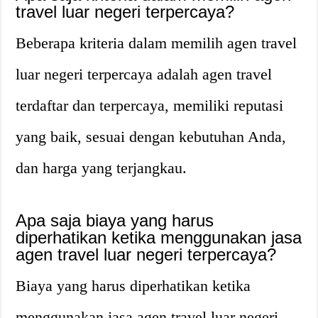
travel luar negeri terpercaya?
Beberapa kriteria dalam memilih agen travel
luar negeri terpercaya adalah agen travel
terdaftar dan terpercaya, memiliki reputasi
yang baik, sesuai dengan kebutuhan Anda,
dan harga yang terjangkau.
Apa saja biaya yang harus
diperhatikan ketika menggunakan jasa
agen travel luar negeri terpercaya?
Biaya yang harus diperhatikan ketika
menggunakan jasa agen travel luar negeri