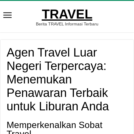
TRAVEL
Berita TRAVEL Informasi Terbaru
Agen Travel Luar
Negeri Terpercaya:
Menemukan
Penawaran Terbaik
untuk Liburan Anda
Memperkenalkan Sobat
Travel